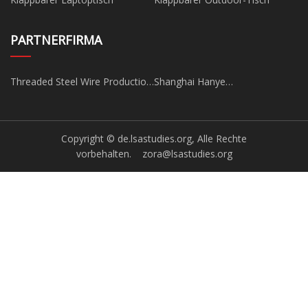
PARTNERFIRMA
Threaded Steel Wire Production
Shanghai Hanye
Line factory
Ingenieurwesen Technologie
Co., Ltd.
Copyright © de.lsastudies.org, Alle Rechte
vorbehalten.
zora@lsastudies.org