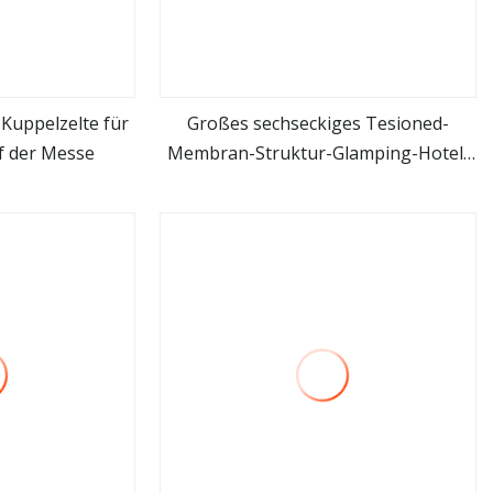
-Kuppelzelte für
Großes sechseckiges Tesioned-
f der Messe
Membran-Struktur-Glamping-Hotel-
hen
mehr sehen
Catering-Bankett-Festzelt