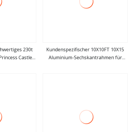
hwertiges 230t
Kundenspezifischer 10X10FT 10X15
rincess Castle
Aluminium-Sechskantrahmen für
hen
mehr sehen
lzelt
Messen, tragbarer schwerer Pavillon,
faltbares Pop-up-Überdachungszelt
mit Seitenwänden für Outdoor-
Events, Festzelt, Party, Hochzeit