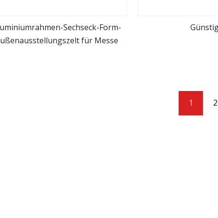
luminiumrahmen-Sechseck-Form-
Günstig
ußenausstellungszelt für Messe
mehr sehen
mehr se
1
2