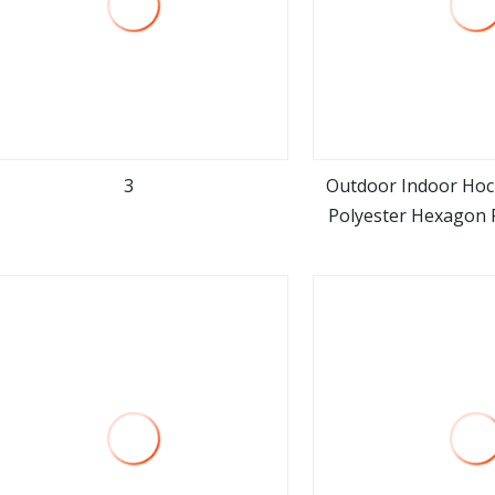
3
Outdoor Indoor Hoc
Polyester Hexagon P
mehr sehen
mehr se
Kinderspie