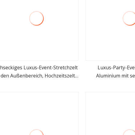
hseckiges Luxus-Event-Stretchzelt
Luxus-Party-Eve
 den Außenbereich, Hochzeitszelte
Aluminium mit s
mehr sehen
mehr se
Sondergröße für eine Party mit 200
Pagodendach i
Personen