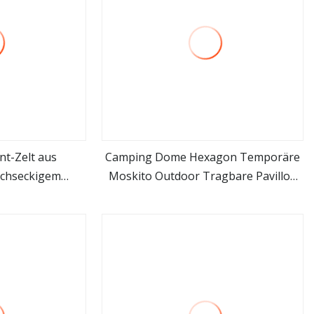
nt-Zelt aus
Camping Dome Hexagon Temporäre
echseckigem
Moskito Outdoor Tragbare Pavillon
hen
mehr sehen
m Freien
Zelt