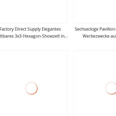
Factory Direct Supply Elegantes
Sechseckige Pavillon
altbares 3x3-Hexagon-Showzelt in
Werbezwecke au
mehr sehen
mehr se
Lila