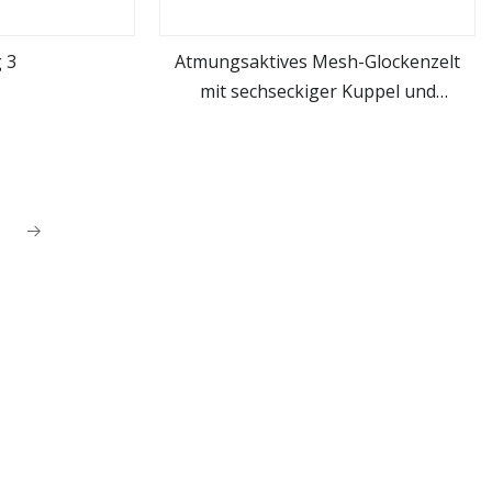
 3
Atmungsaktives Mesh-Glockenzelt
mit sechseckiger Kuppel und
hen
mehr sehen
individuellem Logo für China