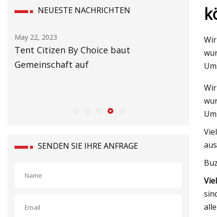
k
NEUESTE NACHRICHTEN
May 24, 2023
May 16, 2
Wir
Polizei von Long Island identifiziert
Brände, 
wur
„Fire Island Jane Doe“: Aktualisierungen
Ursprung
Ums
fast die
Wir
verantw
wur
Ums
Vie
aus
SENDEN SIE IHRE ANFRAGE
Buz
Vie
sin
all