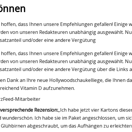
önnen
023
 hoffen, dass Ihnen unsere Empfehlungen gefallen! Einige w
die in Obdachlosenlagern ihren
den von unseren Redakteuren unabhängig ausgewählt. Nur 
 haben, sind mittlerweile für
atzanteil und/oder eine andere Vergütung
 Hälfte der Brände in Portland
 hoffen, dass Ihnen unsere Empfehlungen gefallen! Einige w
ortlich
den von unseren Redakteuren unabhängig ausgewählt. Nur 
atzanteil und/oder eine andere Vergütung über die Links au
len Dank an Ihre neue Hollywoodschaukelliege, die Ihnen da
reichend Vitamin D aufzunehmen.
zFeed-Mitarbeiter
lversprechende Rezension:
„Ich habe jetzt vier Kartons dieser
d wunderschön. Ich habe sie im Paket angeschlossen, um sich
e Glühbirnen abgeschraubt, um das Aufhängen zu erleichter