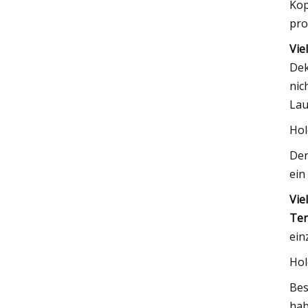
Kop
pro
Vie
Dek
nic
Lau
Hol
Der
ein
Vie
Ter
ein
Hol
Bes
hab