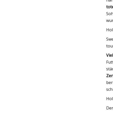
hän
tot
Soh
wur
Hol
Swe
tou
Vie
Fut
stä
Zen
ber
sch
Hol
Der