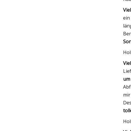
Vie
ein
län
Ber
Son
Hol
Vie
Lie
um 
Abf
mir
Des
tol
Hol