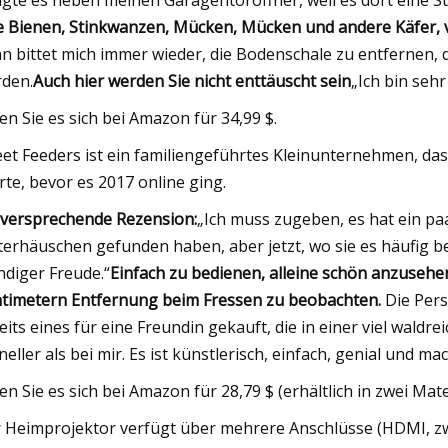
gte es neben meinen Garagentoröffner, weil es dort eine Stec
e Bienen, Stinkwanzen, Mücken, Mücken und andere Käfer, vo
n bittet mich immer wieder, die Bodenschale zu entfernen, d
den.
Auch hier werden Sie nicht enttäuscht sein
„Ich bin sehr
en Sie es sich bei Amazon für 34,99 $.
et Feeders ist ein familiengeführtes Kleinunternehmen, da
rte, bevor es 2017 online ging.
lversprechende Rezension:
„Ich muss zugeben, es hat ein paa
terhäuschen gefunden haben, aber jetzt, wo sie es häufig b
ndiger Freude.“
Einfach zu bedienen, alleine schön anzusehe
timetern Entfernung beim Fressen zu beobachten.
Die Persp
eits eines für eine Freundin gekauft, die in einer viel waldre
neller als bei mir. Es ist künstlerisch, einfach, genial und m
en Sie es sich bei Amazon für 28,79 $ (erhältlich in zwei Mate
 Heimprojektor verfügt über mehrere Anschlüsse (HDMI, z