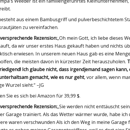
mpa's Weeder ist ein familiengeführtes Kleinunternehmen, 
reibt.
besteht aus einem Bambusgriff und pulverbeschichtetem Sta
rautjäten zu vereinfachen.
lversprechende Rezension:
„Oh mein Gott, ich liebe dieses 
auft, da wir unser erstes Haus gekauft haben und nichts über
ktisch erwiesen. In unserem neuen Haus gab es eine Meng
olfen, die meisten davon in kürzester Zeit herauszuholen.
T
riedigend! Ich glaube nicht, dass irgendjemand sagen kann,
unterhaltsam gemacht, wie es nur geht
, vor allem, wenn m
ge Wurzel sieht.“ –JG
en Sie es sich bei Amazon für 39,99 $.
lversprechende Rezension:
„Sie werden nicht enttäuscht sei
der Garage trainiert. Als das Wetter wärmer wurde, habe ic
ere waren verschwunden Als ich den Weg in meine Garage fa