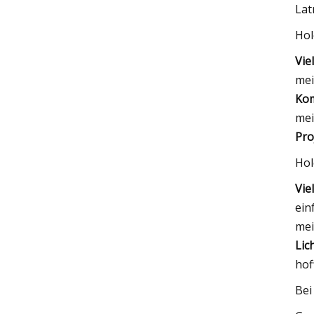
Lat
Hol
Vie
mei
Kom
mei
Pro
Hol
Vie
ein
mei
Lic
hof
Bei