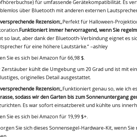
fhörerbuchse) für umfassende Gerätekompatibilität. Es ver
blemlos über Bluetooth mit anderen externen Lautspreche
lversprechende Rezension:
„Perfekt für Halloween-Projektio
oration.
Funktioniert immer hervorragend, wenn Sie regelm
ht so laut, aber dank der Bluetooth-Verbindung eignet es si
tsprecher für eine höhere Lautstärke.“ –ashley
en Sie es sich bei Amazon für 66,98 $.
 Zerstäuber kühlt die Umgebung um 20 Grad und ist mit e
 lustiges, originelles Detail ausgestattet.
lversprechende Rezension:
„Funktioniert genau so, wie ich e
rasse, sodass wir den Garten bis zum Sonnenuntergang gen
zurichten. Es war sofort einsatzbereit und kühlte uns inner
en Sie es sich bei Amazon für 19,99 $+.
orgen Sie sich dieses Sonnensegel-Hardware-Kit, wenn Sie 
en.