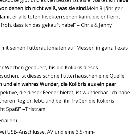
kdose gibt und es viel besser ist als erwartet.
Ich habe
n denen ich nicht weiß, was sie sind.
Mein 8-jähriger
amit er alle toten Insekten sehen kann, die entfernt
 froh, dass ich das gekauft habe!“ – Chris & Jenny
s mit seinen Futterautomaten auf Messen in ganz Texas
r Wochen gedauert, bis die Kolibris dieses
esuchen, ist dieses schöne Futterhäuschen eine Quelle
n und ein wahres Wunder, die Kolibris aus ein paar
ektive, die dieser Feeder bietet, ist wunderbar. Ich habe
icheren Region lebt, und bei ihr fraßen die Kolibris
acht Spaß!“ –Tristram
rialien).
wei USB-Anschlüsse, AV und eine 3,5-mm-