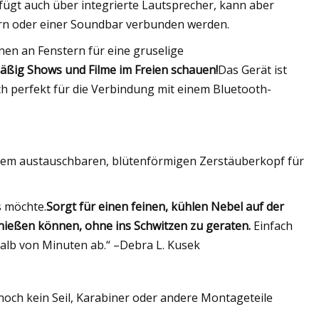
fügt auch über integrierte Lautsprecher, kann aber
rn oder einer Soundbar verbunden werden.
nen an Fenstern für eine gruselige
äßig Shows und Filme im Freien schauen!
Das Gerät ist
ch perfekt für die Verbindung mit einem Bluetooth-
inem austauschbaren, blütenförmigen Zerstäuberkopf für
s möchte.
Sorgt für einen feinen, kühlen Nebel auf der
ießen können, ohne ins Schwitzen zu geraten.
Einfach
halb von Minuten ab.“ –Debra L. Kusek
noch kein Seil, Karabiner oder andere Montageteile