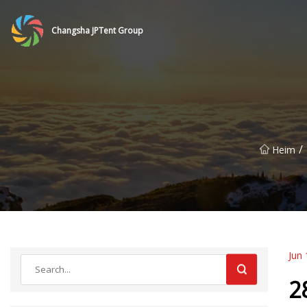
Changsha JPTent Group
/
Heim
Jun 
2