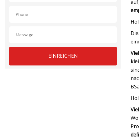
auf
emp
Hol
Die
ein
Vie
EINREICHEN
kle
sin
nac
BS
Hol
Vie
Woh
Pro
def