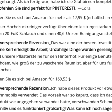
gehängt. Als ich fertig war, habe ich die Glühbirnen komplet
fehlen. Sie sind perfekt für PINTEREST!
„ —Cora
en Sie es sich bei Amazon für mehr als 17,99 $ (erhältlich in 
ser Hochdruckreiniger verfügt über einen leistungsstarken
en 20-Fuß-Schlauch und einen 40,6-Unzen-Reinigungsmittel
lversprechende Rezension:
„Das war eine der besten Investit
ine Kerl erledigt die Arbeit; Unzählige Dinge wurden gereinig
d unsere Pflastersteine ​​für den Hinterhof. Für einige Benut
hdem, wie groß der zu waschende Raum ist, aber für uns fun
anchez
en Sie es sich bei Amazon für 169,53 $.
lversprechende Rezension:
„Ich habe dieses Produkt vor etw
nmobils verwendet. Das Vorzelt war so kaputt, dass ich dach
dukt wie angegeben verwendet hatte, verschwanden Schimm
initiv und es funktioniert großartig! Was kann ich noch sage