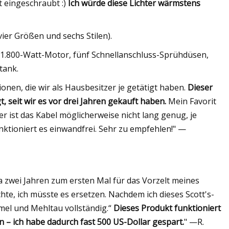
t eingeschraubt :)
Ich würde diese Lichter wärmstens
vier Größen und sechs Stilen).
 1.800-Watt-Motor, fünf Schnellanschluss-Sprühdüsen,
tank.
ionen, die wir als Hausbesitzer je getätigt haben.
Dieser
t, seit wir es vor drei Jahren gekauft haben.
Mein Favorit
zer ist das Kabel möglicherweise nicht lang genug, je
ktioniert es einwandfrei. Sehr zu empfehlen!" —
a zwei Jahren zum ersten Mal für das Vorzelt meines
te, ich müsste es ersetzen. Nachdem ich dieses Scott's-
el und Mehltau vollständig.“
Dieses Produkt funktioniert
n – ich habe dadurch fast 500 US-Dollar gespart.
" —R.