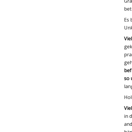
Gra
bet
Es 
Unk
Vie
gek
pra
geh
bef
so 
lan
Hol
Vie
in 
and