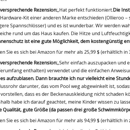
lversprechende Rezension:
„Hat perfekt funktioniert.
Die Ins
 Hardware-Kit einer anderen Marke entschieden (Ollieroo – 
gere Spannschlösser) und es ist wunderbar. Wir werden wah
eiche rund um das Haus kaufen. Die Hitze und Luftfeuchtigk
nenschutz ist eine gute Möglichkeit, dem kostengünstig e
en Sie es sich bei Amazon für mehr als 25,99 $ (erhältlich in
lversprechende Rezension:
„Sehr einfach auszupacken und ei
ferumfang enthalten) verwendet und die einfachen Anweisu
es aufzublasen. Dann brauchte ich nur vielleicht eine Stund
lussrohr darunter, das vom Pool weg abgewinkelt ist, sodas
 vorstellen, dass es der Beckenauskleidung nicht schaden k
halb habe ich darauf geachtet, meine Kinder wissen zu lassen,
le Qualität, gute Größe (da passen drei große Schwimmkörpe
en Sie es sich bei Amazon für mehr als 94,99 $ (erhältlich in