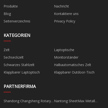
Produkte
Nachricht
Blog
Kontaktiere uns
Seitenverzeichnis
Privacy Policy
KATEGORIEN
Zelt
Laptoptische
Sechseckzelt
Monitorständer
Schwarzes Stahlzelt
Halbautomatisches Zelt
Klappbarer Laptoptisch
Klappbarer Outdoor-Tisch
PARTNERFIRMA
Shandong Changsheng Rotary
Nantong SheetMax Metall
Gelenk Co., Ltd
Produkte Co., Ltd