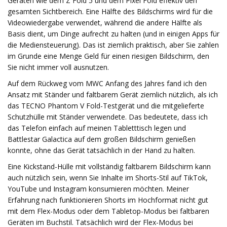
Geräten wie dem Z Fold 5 und dem Pixel Fold effektiv den
gesamten Sichtbereich. Eine Hälfte des Bildschirms wird für die
Videowiedergabe verwendet, während die andere Hälfte als
Basis dient, um Dinge aufrecht zu halten (und in einigen Apps für
die Mediensteuerung). Das ist ziemlich praktisch, aber Sie zahlen
im Grunde eine Menge Geld für einen riesigen Bildschirm, den
Sie nicht immer voll ausnutzen.
Auf dem Rückweg vom MWC Anfang des Jahres fand ich den
Ansatz mit Ständer und faltbarem Gerät ziemlich nützlich, als ich
das TECNO Phantom V Fold-Testgerät und die mitgelieferte
Schutzhülle mit Ständer verwendete. Das bedeutete, dass ich
das Telefon einfach auf meinen Tabletttisch legen und
Battlestar Galactica auf dem großen Bildschirm genießen
konnte, ohne das Gerät tatsächlich in der Hand zu halten.
Eine Kickstand-Hülle mit vollständig faltbarem Bildschirm kann
auch nützlich sein, wenn Sie Inhalte im Shorts-Stil auf TikTok,
YouTube und Instagram konsumieren möchten. Meiner
Erfahrung nach funktionieren Shorts im Hochformat nicht gut
mit dem Flex-Modus oder dem Tabletop-Modus bei faltbaren
Geräten im Buchstil. Tatsächlich wird der Flex-Modus bei