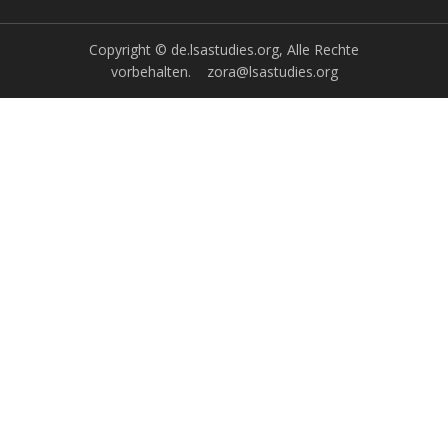
Copyright © de.lsastudies.org, Alle Rechte
vorbehalten.
zora@lsastudies.org