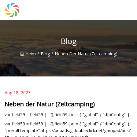
Changsha JPTent Group
Blog
/
/
Heim
Blog
Neben Der Natur (Zeltcamping)
Aug 18, 2023
Neben der Natur (Zeltcamping)
var field59 = field59 || {};field59.ipo = { "global": { "dfpConfig": {
var field59 = field59 || {};field59.ipo = { "global": { "dfpConfig": {
"prerollTemplate":https://pubads.g.doubleclick.net/gampad/ads?