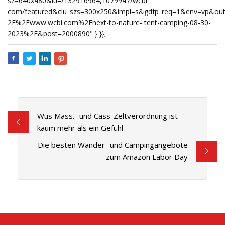
sz=640x480&iu=/132916964,1079947/wcbi.
com/featured&ciu_szs=300x250&impl=s&gdfp_req=1&env=vp&out
2F%2Fwww.wcbi.com%2Fnext-to-nature- tent-camping-08-30-
2023%2F&post=2000890" } }};
Wus Mass.- und Cass-Zeltverordnung ist
kaum mehr als ein Gefühl
Die besten Wander- und Campingangebote
zum Amazon Labor Day