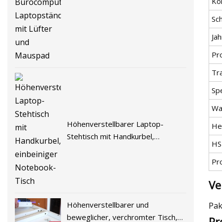
Kö
Laptopständer mit Lüfter und
Sc
Mauspad
Ja
Pr
Tr
Spe
Wa
Höhenverstellbarer Laptop-
He
Stehtisch mit Handkurbel,
HS
einbeiniger Notebook-Tisch
Pr
Ve
Höhenverstellbarer und
Pak
beweglicher, verchromter Tisch,
Pr