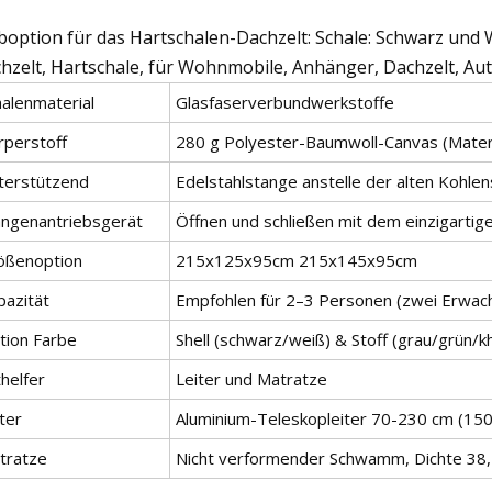
boption für das Hartschalen-Dachzelt: Schale: Schwarz und W
hzelt, Hartschale, für Wohnmobile, Anhänger, Dachzelt, Auto
halenmaterial
Glasfaserverbundwerkstoffe
rperstoff
280 g Polyester-Baumwoll-Canvas (Materi
terstützend
Edelstahlstange anstelle der alten Kohlen
angenantriebsgerät
Öffnen und schließen mit dem einzigarti
ößenoption
215x125x95cm 215x145x95cm
pazität
Empfohlen für 2–3 Personen (zwei Erwach
tion Farbe
Shell (schwarz/weiß) & Stoff (grau/grün/kh
helfer
Leiter und Matratze
ter
Aluminium-Teleskopleiter 70-230 cm (150
tratze
Nicht verformender Schwamm, Dichte 38,