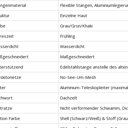
angenmaterial
Flexible Stangen, Aluminiumlegier
uktur
Einzelne Haut
rbe
Grau/Grün/Khaki
reszeit
Frühling
sserdicht
Wasserdicht
ßgeschneidert
Maßgeschneidert
terstützend
Edelstahlstange anstelle des alten
skitonetze
No-See-Um-Mesh
ter
Aluminium-Teleskopleiter (maxima
ichwort
Dachzelt
tratze
Nicht verformender Schwamm, Dic
tion Farbe
Shell (Schwarz/Weiß) & Stoff (Gra