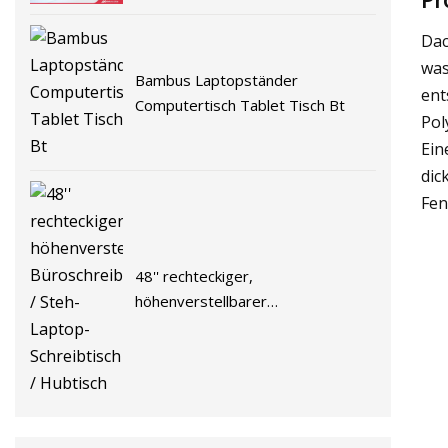
Laptop, Heimbüro, gebrauchter
Tisch für PC, Computertisch
Dac
was
Bambus Laptopständer
ent
Computertisch Tablet Tisch Bt
Pol
Ein
dic
Fen
48'' rechteckiger,
höhenverstellbarer
Büroschreibtisch / Steh-Laptop-
Schreibtisch / Hubtisch