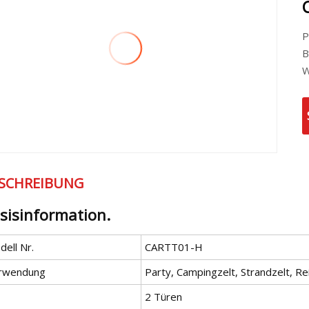
P
B
W
SCHREIBUNG
sisinformation.
ell Nr.
CARTT01-H
rwendung
Party, Campingzelt, Strandzelt, Re
2 Türen