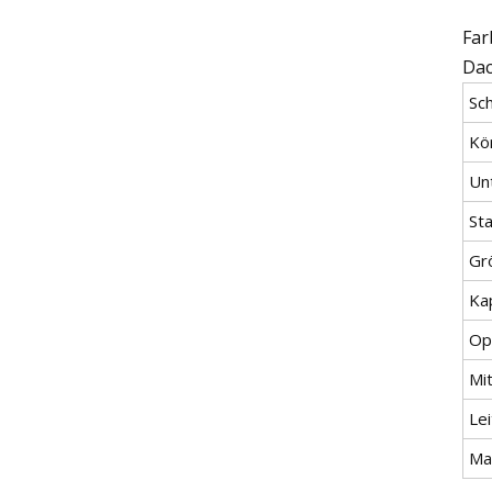
Far
Dac
Sc
Kö
Un
St
Gr
Ka
Op
Mit
Lei
Ma