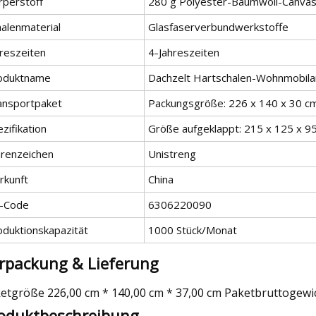
rperstoff
280 g Polyester-Baumwoll-Canvas,
halenmaterial
Glasfaserverbundwerkstoffe
hreszeiten
4-Jahreszeiten
oduktname
Dachzelt Hartschalen-Wohnmobila
ansportpaket
Packungsgröße: 226 x 140 x 30 c
zifikation
Größe aufgeklappt: 215 x 125 x 9
renzeichen
Unistreng
rkunft
China
-Code
6306220090
oduktionskapazität
1000 Stück/Monat
rpackung & Lieferung
etgröße 226,00 cm * 140,00 cm * 37,00 cm Paketbruttogewic
oduktbeschreibung