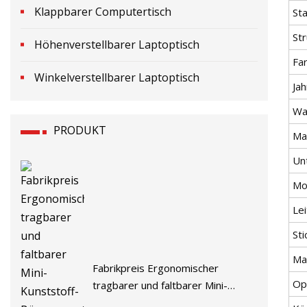
Klappbarer Computertisch
St
Str
Höhenverstellbarer Laptoptisch
Fa
Winkelverstellbarer Laptoptisch
Jah
Wa
PRODUKT
Ma
Un
Mo
Lei
St
Ma
Fabrikpreis Ergonomischer
Op
tragbarer und faltbarer Mini-
Kunststoff-Bürocomputertisch-