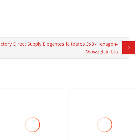
actory Direct Supply Elegantes faltbares 3x3-Hexagon-
Showzelt in Lila