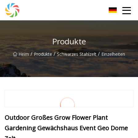
Changsha JPTent Group
Produkte
/
/
/
Heim
Produkte
Schwarzes Stahlzelt
Einzelheiten
Outdoor Großes Grow Flower Plant
Gardening Gewächshaus Event Geo Dome