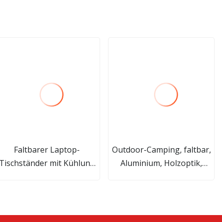
Faltbarer Laptop-
Outdoor-Camping, faltbar,
Tischständer mit Kühlung
Aluminium, Holzoptik,
für Notebooks
aufrollbar, Retro-Camping-
Picknicktisch, Eierbrötchen-
Klapptisch