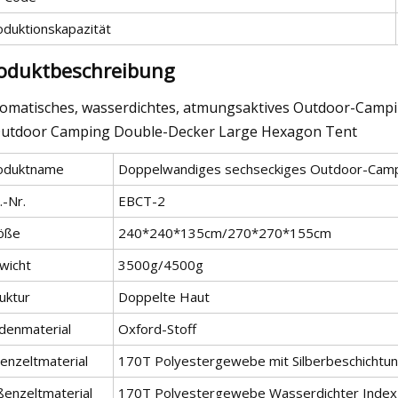
oduktionskapazität
oduktbeschreibung
omatisches, wasserdichtes, atmungsaktives Outdoor-Campi
oduktname
Doppelwandiges sechseckiges Outdoor-Camp
.-Nr.
EBCT-2
öße
240*240*135cm/270*270*155cm
wicht
3500g/4500g
uktur
Doppelte Haut
denmaterial
Oxford-Stoff
nenzeltmaterial
170T Polyestergewebe mit Silberbeschichtu
ßenzeltmaterial
170T Polyestergewebe Wasserdichter Inde