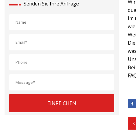
Wir
Senden Sie Ihre Anfrage
qual
Im 
wie
Wet
Die
was
Uns
Bei
FAQ
EINREICHEN