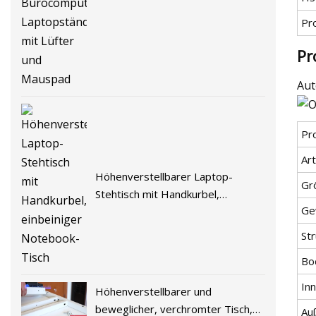
Laptopständer mit Lüfter und
Pr
Mauspad
Pr
Aut
Pr
Art
Höhenverstellbarer Laptop-
Gr
Stehtisch mit Handkurbel,
Ge
einbeiniger Notebook-Tisch
Str
Bo
In
Höhenverstellbarer und
beweglicher, verchromter Tisch,
Au