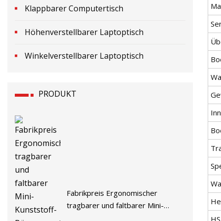
Ma
Klappbarer Computertisch
Se
Höhenverstellbarer Laptoptisch
Üb
Winkelverstellbarer Laptoptisch
Bo
Wa
PRODUKT
Ge
In
Bo
Tr
Spe
Wa
Fabrikpreis Ergonomischer
He
tragbarer und faltbarer Mini-
Kunststoff-Bürocomputertisch-
HS