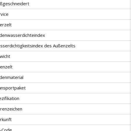
ßgeschneidert
rvice
erzelt
denwasserdichteindex
sserdichtigkeitsindex des Außenzelts
wicht
nenzelt
denmaterial
ansportpaket
zifikation
renzeichen
rkunft
-Code