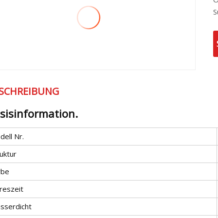
S
SCHREIBUNG
sisinformation.
ell Nr.
uktur
rbe
reszeit
sserdicht