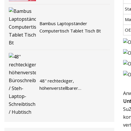
Laptop, Heimbüro, gebrauchter
St
Tisch für PC, Computertisch
Ma
Bambus Laptopständer
O
Computertisch Tablet Tisch Bt
48'' rechteckiger,
höhenverstellbarer
An
Büroschreibtisch / Steh-Laptop-
Unt
Schreibtisch / Hubtisch
SuZ
kon
ver