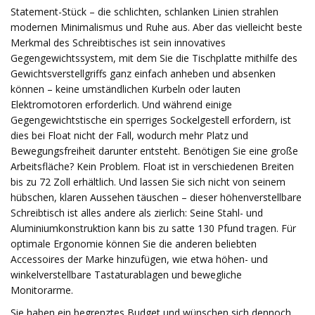
Statement-Stück – die schlichten, schlanken Linien strahlen
modernen Minimalismus und Ruhe aus. Aber das vielleicht beste
Merkmal des Schreibtisches ist sein innovatives
Gegengewichtssystem, mit dem Sie die Tischplatte mithilfe des
Gewichtsverstellgriffs ganz einfach anheben und absenken
können – keine umständlichen Kurbeln oder lauten
Elektromotoren erforderlich. Und während einige
Gegengewichtstische ein sperriges Sockelgestell erfordern, ist
dies bei Float nicht der Fall, wodurch mehr Platz und
Bewegungsfreiheit darunter entsteht. Benötigen Sie eine große
Arbeitsfläche? Kein Problem. Float ist in verschiedenen Breiten
bis zu 72 Zoll erhältlich. Und lassen Sie sich nicht von seinem
hübschen, klaren Aussehen täuschen – dieser höhenverstellbare
Schreibtisch ist alles andere als zierlich: Seine Stahl- und
Aluminiumkonstruktion kann bis zu satte 130 Pfund tragen. Für
optimale Ergonomie können Sie die anderen beliebten
Accessoires der Marke hinzufügen, wie etwa höhen- und
winkelverstellbare Tastaturablagen und bewegliche
Monitorarme.
Sie haben ein begrenztes Budget und wünschen sich dennoch