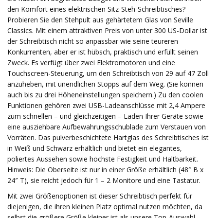
den Komfort eines elektrischen Sitz-Steh-Schreibtisches?
Probieren Sie den Stehpult aus gehärtetem Glas von Seville
Classics. Mit einem attraktiven Preis von unter 300 US-Dollar ist
der Schreibtisch nicht so anpassbar wie seine teureren
Konkurrenten, aber er ist hübsch, praktisch und erfüllt seinen
Zweck. Es verfügt über zwei Elektromotoren und eine
Touchscreen-Steuerung, um den Schreibtisch von 29 auf 47 Zoll
anzuheben, mit unendlichen Stopps auf dem Weg. (Sie können
auch bis zu drei Höheneinstellungen speichern.) Zu den coolen
Funktionen gehören zwei USB-Ladeanschlüsse mit 2,4 Ampere
zum schnellen – und gleichzeitigen – Laden Ihrer Geräte sowie
eine ausziehbare Aufbewahrungsschublade zum Verstauen von
Vorräten. Das pulverbeschichtete Hartglas des Schreibtisches ist
in Weiß und Schwarz erhältlich und bietet ein elegantes,
poliertes Aussehen sowie höchste Festigkeit und Haltbarkeit.
Hinweis: Die Oberseite ist nur in einer Größe erhältlich (48″ B x
24″ T), sie reicht jedoch für 1 – 2 Monitore und eine Tastatur.
Mit zwei Größenoptionen ist dieser Schreibtisch perfekt für
diejenigen, die ihren kleinen Platz optimal nutzen möchten, da
selbst die größere Größe kleiner ist als unsere Top-Auswahl.