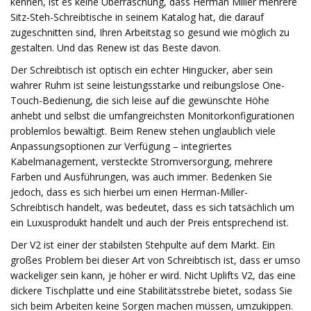
kennen, ist es keine Überraschung, dass Herman Miller mehrere
Sitz-Steh-Schreibtische in seinem Katalog hat, die darauf
zugeschnitten sind, Ihren Arbeitstag so gesund wie möglich zu
gestalten. Und das Renew ist das Beste davon.
Der Schreibtisch ist optisch ein echter Hingucker, aber sein
wahrer Ruhm ist seine leistungsstarke und reibungslose One-
Touch-Bedienung, die sich leise auf die gewünschte Höhe
anhebt und selbst die umfangreichsten Monitorkonfigurationen
problemlos bewältigt. Beim Renew stehen unglaublich viele
Anpassungsoptionen zur Verfügung – integriertes
Kabelmanagement, versteckte Stromversorgung, mehrere
Farben und Ausführungen, was auch immer. Bedenken Sie
jedoch, dass es sich hierbei um einen Herman-Miller-
Schreibtisch handelt, was bedeutet, dass es sich tatsächlich um
ein Luxusprodukt handelt und auch der Preis entsprechend ist.
Der V2 ist einer der stabilsten Stehpulte auf dem Markt. Ein
großes Problem bei dieser Art von Schreibtisch ist, dass er umso
wackeliger sein kann, je höher er wird. Nicht Uplifts V2, das eine
dickere Tischplatte und eine Stabilitätsstrebe bietet, sodass Sie
sich beim Arbeiten keine Sorgen machen müssen, umzukippen.