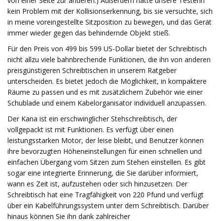
von einer Seite zur anderen.) Außerdem hatte unsere Testerin
kein Problem mit der Kollisionserkennung, bis sie versuchte, sich
in meine voreingestellte Sitzposition zu bewegen, und das Gerät
immer wieder gegen das behindernde Objekt stieß.
Für den Preis von 499 bis 599 US-Dollar bietet der Schreibtisch
nicht allzu viele bahnbrechende Funktionen, die ihn von anderen
preisgünstigeren Schreibtischen in unserem Ratgeber
unterscheiden. Es bietet jedoch die Möglichkeit, in kompaktere
Räume zu passen und es mit zusätzlichem Zubehör wie einer
Schublade und einem Kabelorganisator individuell anzupassen.
Der Kana ist ein erschwinglicher Stehschreibtisch, der
vollgepackt ist mit Funktionen. Es verfügt über einen
leistungsstarken Motor, der leise bleibt, und Benutzer können
ihre bevorzugten Höheneinstellungen für einen schnellen und
einfachen Übergang vom Sitzen zum Stehen einstellen. Es gibt
sogar eine integrierte Erinnerung, die Sie darüber informiert,
wann es Zeit ist, aufzustehen oder sich hinzusetzen. Der
Schreibtisch hat eine Tragfähigkeit von 220 Pfund und verfügt
über ein Kabelführungssystem unter dem Schreibtisch. Darüber
hinaus können Sie ihn dank zahlreicher