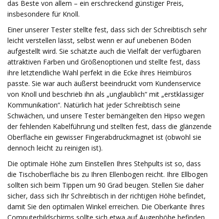
das Beste von allem – ein erschreckend günstiger Preis,
insbesondere für Knoll.
Einer unserer Tester stellte fest, dass sich der Schreibtisch sehr
leicht verstellen lässt, selbst wenn er auf unebenen Böden
aufgestellt wird. Sie schätzte auch die Vielfalt der verfügbaren
attraktiven Farben und Größenoptionen und stellte fest, dass
ihre letztendliche Wahl perfekt in die Ecke ihres Heimbüros
passte. Sie war auch äußerst beeindruckt vom Kundenservice
von Knoll und beschrieb ihn als „unglaublich“ mit „erstklassiger
Kommunikation“. Natürlich hat jeder Schreibtisch seine
Schwächen, und unsere Tester bemängelten den Hipso wegen
der fehlenden Kabelführung und stellten fest, dass die glänzende
Oberfläche ein gewisser Fingerabdruckmagnet ist (obwohl sie
dennoch leicht zu reinigen ist).
Die optimale Höhe zum Einstellen Ihres Stehpults ist so, dass
die Tischoberfläche bis zu Ihren Ellenbogen reicht. Ihre Ellbogen
sollten sich beim Tippen um 90 Grad beugen. Stellen Sie daher
sicher, dass sich Ihr Schreibtisch in der richtigen Höhe befindet,
damit Sie den optimalen Winkel erreichen. Die Oberkante Ihres
Computerbildschirms sollte sich etwa auf Augenhöhe befinden,